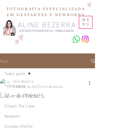
FOTOGRAFIA ESPECIALIZADA
EM GESTANTES E NEWBORNS
ALINE BEZERRA
ME
NU
ESTÚDIO FOTOGRÁFICO EM ITABUNA BAHIA
Post
Todos posts
Aline Bezerra
Todos posts
23 de jul. de 2022
0 min de leitura
Liz - 6 meses
Aniversário Infantil
Smash The Cake
Newborn
Ensaios Infantis