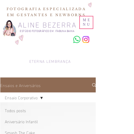
FOTOGRAFIA ESPECIALIZADA
EM GESTANTES E NEWBORNS
ALINE BEZERRA
ME
NU
ESTÚDIO FOTOGRÁFICO EM ITABUNA BAHIA
ETERNA LEMBRANÇA
Ensaios e Aniversários
Ensaio Corporativo
Todos posts
Aniversário Infantil
Smash The Cake