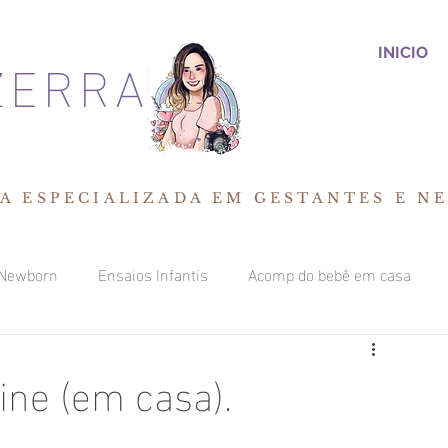
ZERRA
INICIO
A ESPECIALIZADA EM GESTANTES E N
Newborn
Ensaios Infantis
Acomp do bebê em casa
o Estúdi
Adulto
Batizado
Ensaio Temático
ine (em casa).
 estúdio.
Formatura / Família / Adukto