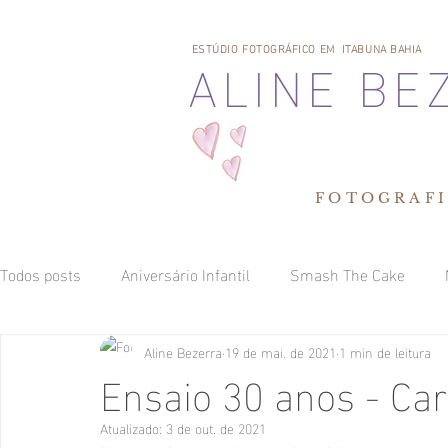
ALINE BE
ESTÚDIO FOTOGRÁFICO EM ITABUNA BAHIA
FOTOGRAFI
Todos posts
Aniversário Infantil
Smash The Cake
Aline Bezerra
19 de mai. de 2021
1 min de leitura
Acomp do bebê no estúdio
Ensaio Aniversário Adulto n
Ensaio 30 anos - Car
Atualizado:
3 de out. de 2021
Ensaio Corporativo
Gestantes
Ensaios 15 anos no