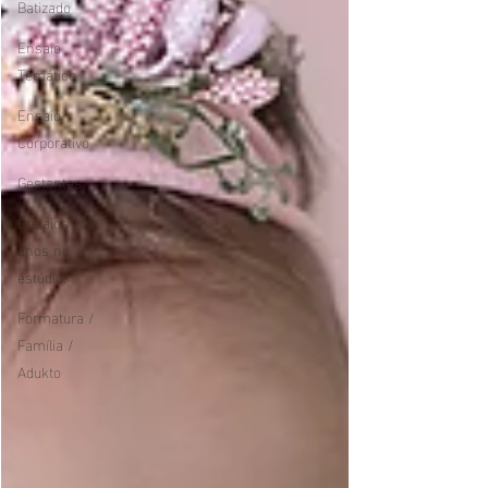
Batizado
Ensaio
Temático
Ensaio
Corporativo
Gestantes
Ensaios 15
anos no
estúdio.
Formatura /
Família /
Adukto