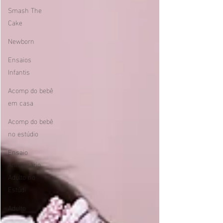
Smash The
Cake
Newborn
Ensaios
Infantis
Acomp do bebê
em casa
Acomp do bebê
no estúdio
Ensaio
Aniversário
Adulto no
Estúdi
Adulto