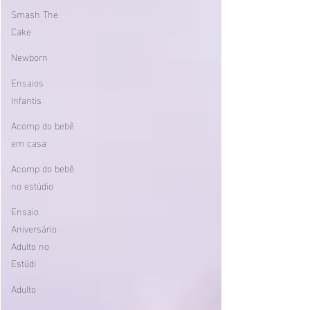
Smash The
Cake
Newborn
Ensaios
Infantis
Acomp do bebê
em casa
Acomp do bebê
no estúdio
Ensaio
Aniversário
Adulto no
Estúdi
Adulto