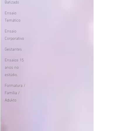
Batizado
Ensaio
Temático
Ensaio
Corporativo
Gestantes
Ensaios 15
anos no
estúdio.
Formatura /
Família /
Adukto