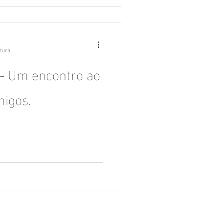
itura
 - Um encontro ao
migos.