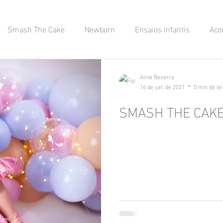
Smash The Cake
Newborn
Ensaios Infantis
Aco
saio Aniversário Adulto no Estúdi
Adulto
Batizado
Aline Bezerra
16 de set. de 2021
0 min de le
SMASH THE CAKE
s
Ensaios 15 anos no estúdio.
Formatura / Família / Adu