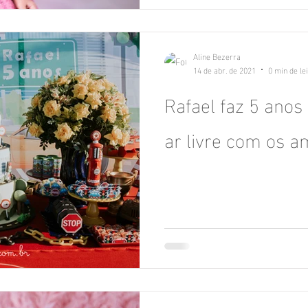
Aline Bezerra
14 de abr. de 2021
0 min de le
Rafael faz 5 anos
ar livre com os a