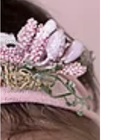
Batizado
Ensaio
Temático
Ensaio
Corporativo
Gestantes
Ensaios 15
anos no
estúdio.
Formatura /
Família /
Adukto