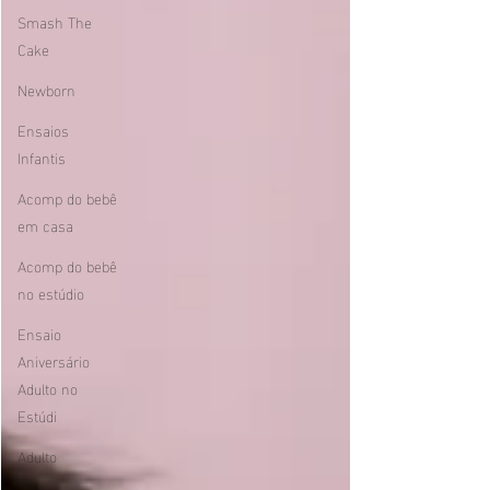
Smash The
Cake
Newborn
Ensaios
Infantis
Acomp do bebê
em casa
Acomp do bebê
no estúdio
Ensaio
Aniversário
Adulto no
Estúdi
Adulto