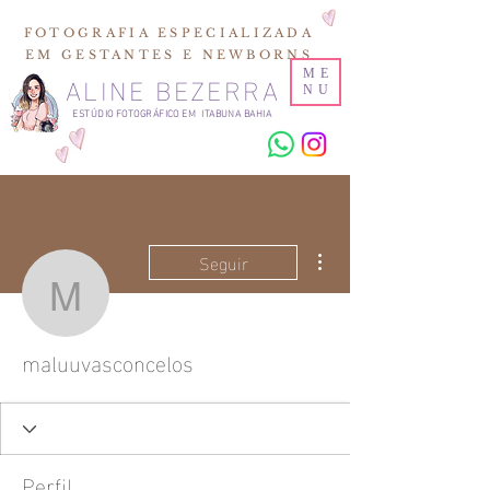
FOTOGRAFIA ESPECIALIZADA
EM GESTANTES E NEWBORNS
ALINE BEZERRA
ME
NU
ESTÚDIO FOTOGRÁFICO EM ITABUNA BAHIA
Mais ações
Seguir
maluuvasconcelos
maluuvasconcelos
Perfil