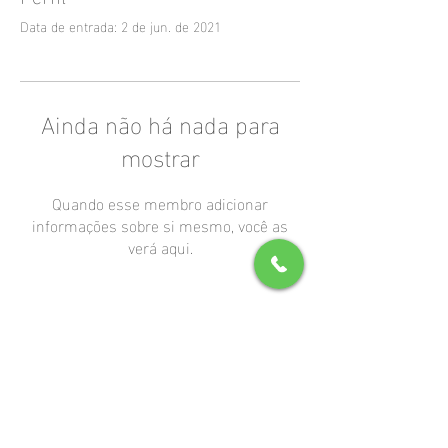
Data de entrada: 2 de jun. de 2021
Ainda não há nada para
mostrar
Quando esse membro adicionar
informações sobre si mesmo, você as
verá aqui.
ALINE BEZERRA - CONTATO
E-mail.:
estudioalinebezerra@gmail.co
m
ESTÚDIO FOTOGRÁFICO - BAHIA