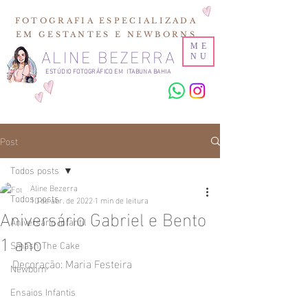
FOTOGRAFIA ESPECIALIZADA
EM GESTANTES E NEWBORNS
ALINE BEZERRA
ME
NU
ESTÚDIO FOTOGRÁFICO EM ITABUNA BAHIA
Post
Todos posts
Aline Bezerra
Todos posts
10 de abr. de 2022
1 min de leitura
Aniversário Gabriel e Bento
Aniversário Infantil
1 ano
Smash The Cake
Decoração: Maria Festeira
Newborn
Ensaios Infantis